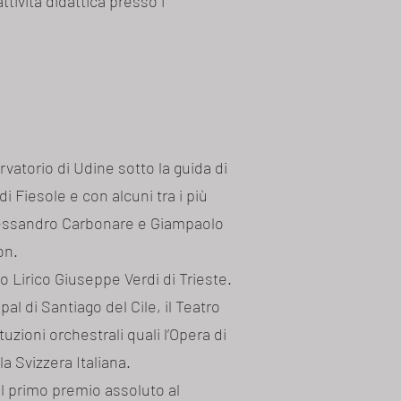
tività didattica presso i
vatorio di Udine sotto la guida di
 Fiesole e con alcuni tra i più
 Alessandro Carbonare e Giampaolo
on.
o Lirico Giuseppe Verdi di Trieste.
ipal di Santiago del Cile, il Teatro
uzioni orchestrali quali l’Opera di
a Svizzera Italiana.
del primo premio assoluto al